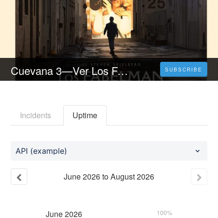
Cuevana 3—Ver Los Fabelman Película Completa Onlíne en Español | Latíno y Chile
SUBSCRIBE
Incidents
Uptime
API (example)
June
2026
to
August
2026
June
2026
100%